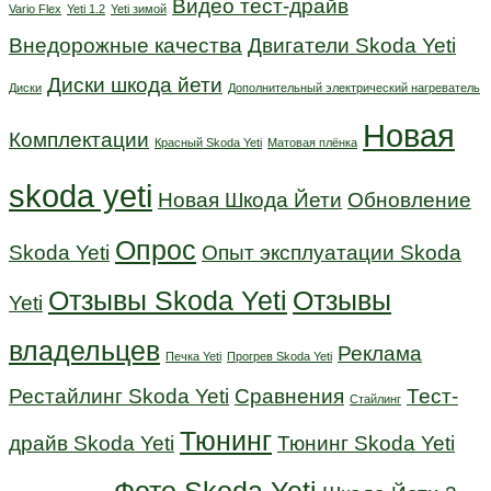
Видео тест-драйв
Vario Flex
Yeti 1.2
Yeti зимой
Внедорожные качества
Двигатели Skoda Yeti
Диски шкода йети
Диски
Дополнительный электрический нагреватель
Новая
Комплектации
Красный Skoda Yeti
Матовая плёнка
skoda yeti
Новая Шкода Йети
Обновление
Опрос
Skoda Yeti
Опыт эксплуатации Skoda
Отзывы Skoda Yeti
Отзывы
Yeti
владельцев
Реклама
Печка Yeti
Прогрев Skoda Yeti
Рестайлинг Skoda Yeti
Сравнения
Тест-
Стайлинг
Тюнинг
драйв Skoda Yeti
Тюнинг Skoda Yeti